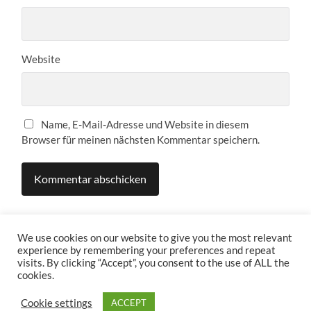
Website
Name, E-Mail-Adresse und Website in diesem
Browser für meinen nächsten Kommentar speichern.
We use cookies on our website to give you the most relevant
experience by remembering your preferences and repeat
visits. By clicking “Accept”, you consent to the use of ALL the
cookies.
Cookie settings
ACCEPT
© 2026
TABLETOP GÖTTINGEN
—
HOCH ↑